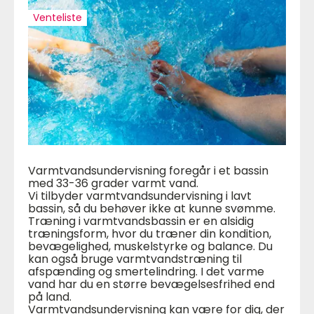
Venteliste
Varmtvandsundervisning foregår i et bassin
med 33-36 grader varmt vand.
Vi tilbyder varmtvandsundervisning i lavt
bassin, så du behøver ikke at kunne svømme.
Træning i varmtvandsbassin er en alsidig
træningsform, hvor du træner din kondition,
bevægelighed, muskelstyrke og balance. Du
kan også bruge varmtvandstræning til
afspænding og smertelindring. I det varme
vand har du en større bevægelsesfrihed end
på land.
Varmtvandsundervisning kan være for dig, der