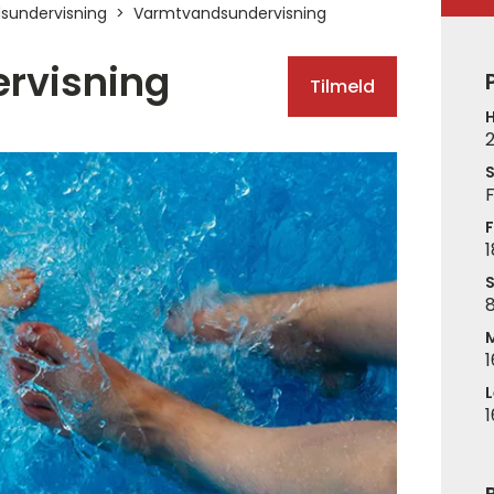
undervisning
Varmtvandsundervisning
rvisning
Tilmeld
H
S
F
F
1
S
8
1
L
1
P