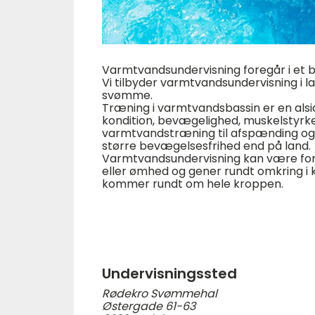
Varmtvandsundervisning foregår i et 
Vi tilbyder varmtvandsundervisning i l
svømme.
Træning i varmtvandsbassin er en alsi
kondition, bevægelighed, muskelstyrk
varmtvandstræning til afspænding og 
større bevægelsesfrihed end på land.
Varmtvandsundervisning kan være for d
eller ømhed og gener rundt omkring i 
kommer rundt om hele kroppen.
Undervisningssted
Rødekro Svømmehal
Østergade 61-63