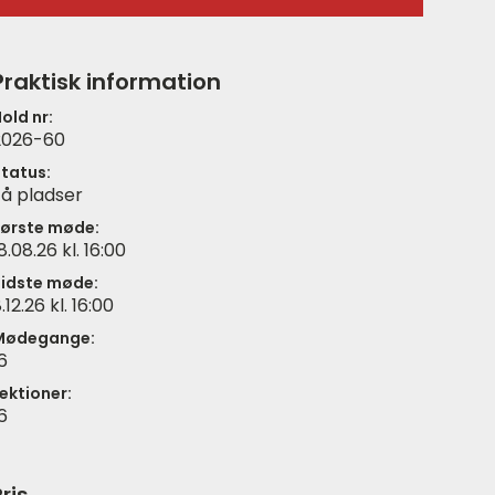
Praktisk information
old nr:
2026-60
tatus:
å pladser
ørste møde:
8.08.26 kl. 16:00
idste møde:
.12.26 kl. 16:00
Mødegange:
6
ektioner:
6
ris