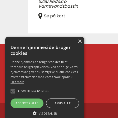
6230 Rødekro
Varmtvandsbassin
Se på kort
×
Denne hjemmeside bruger
cookies
Kontakt
Denne hjemmeside bruger cookies til at
Skoleleder Henrik Pallesen
forbedre brugeroplevelsen. Ved at bruge vores
Mail:
info@gokaabenraa.dk
hjemmeside giver du samtykke til alle cookies i
overensstemmelse med vores cookiepolitik.
Mobil: 53 39 89 18
Læs mere
CVR: 32376169
ABSOLUT NØDVENDIGE
ACCEPTER ALLE
AFVIS ALLE
VIS DETALJER