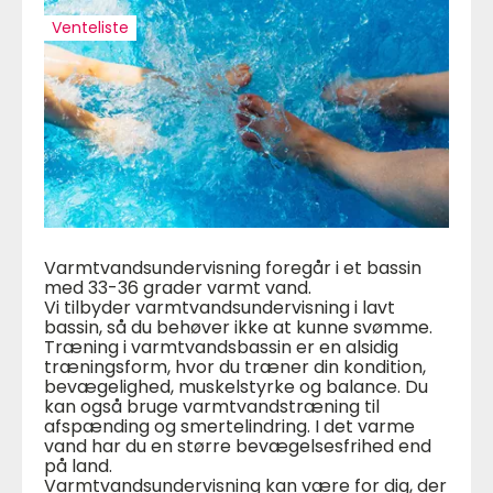
Venteliste
Varmtvandsundervisning foregår i et bassin
med 33-36 grader varmt vand.
Vi tilbyder varmtvandsundervisning i lavt
bassin, så du behøver ikke at kunne svømme.
Træning i varmtvandsbassin er en alsidig
træningsform, hvor du træner din kondition,
bevægelighed, muskelstyrke og balance. Du
kan også bruge varmtvandstræning til
afspænding og smertelindring. I det varme
vand har du en større bevægelsesfrihed end
på land.
Varmtvandsundervisning kan være for dig, der